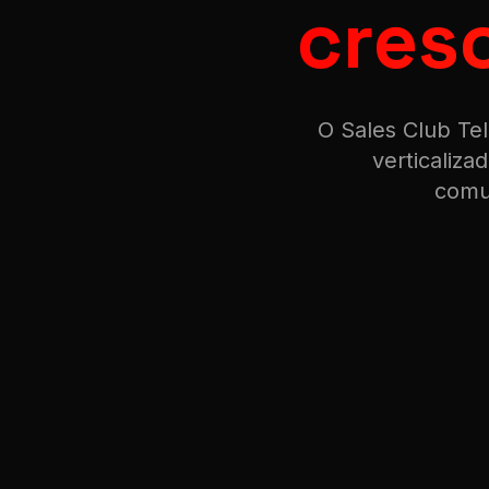
cresc
O Sales Club Te
verticaliz
comu