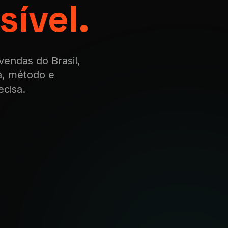
sível.
endas do Brasil,
a, método e
cisa.